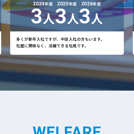
2024
年度
2025
年度
2026
年度
間
6
6
6
人
人
人
多くが新卒入社ですが、中途入社の方もいます。
社歴に関係なく、活躍できる社風です。
WELFARE